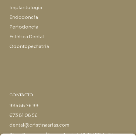
Implantología
Endodoncia
Periodoncia
Estética Dental
Odontopediatría
CONTACTO
985 56 76 99
673 81 08 56
dental@cristinaarias.com
Plaza Domingo Álvarez Acebal, 12 33402 Avilés