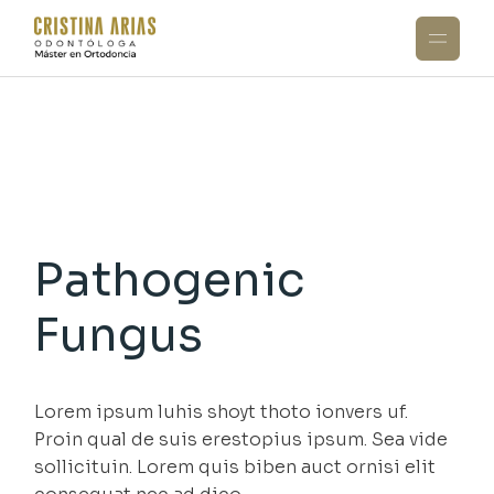
Skip
to
the
content
Pathogenic
Fungus
Lorem ipsum luhis shoyt thoto ionvers uf.
Proin qual de suis erestopius ipsum. Sea vide
sollicituin. Lorem quis biben auct ornisi elit