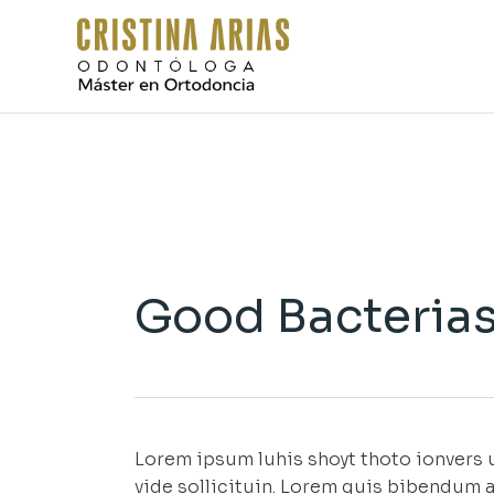
Skip
to
the
content
Good Bacteria
Lorem ipsum luhis shoyt thoto ionvers u
vide sollicituin. Lorem quis bibendum a