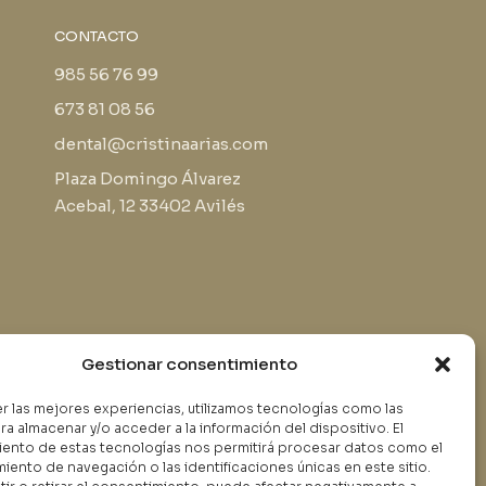
CONTACTO
985 56 76 99
673 81 08 56
dental@cristinaarias.com
Plaza Domingo Álvarez
Acebal, 12 33402 Avilés
Gestionar consentimiento
er las mejores experiencias, utilizamos tecnologías como las
ra almacenar y/o acceder a la información del dispositivo. El
Política privacidad
ento de estas tecnologías nos permitirá procesar datos como el
Aviso Legal
ento de navegación o las identificaciones únicas en este sitio.