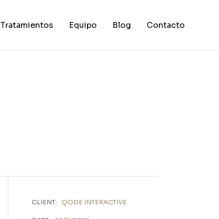
Tratamientos
Equipo
Blog
Contacto
Ortodoncia
Implantología y Cirugía Oral
Endodoncia
Periodoncia
Estética Dental
Odontopediatría
CLIENT:
QODE INTERACTIVE