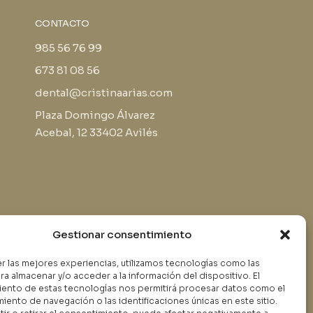
CONTACTO
985 56 76 99
673 81 08 56
dental@cristinaarias.com
Plaza Domingo Álvarez
Acebal, 12 33402 Avilés
Gestionar consentimiento
er las mejores experiencias, utilizamos tecnologías como las
ra almacenar y/o acceder a la información del dispositivo. El
Política privacidad
ento de estas tecnologías nos permitirá procesar datos como el
Aviso Legal
ento de navegación o las identificaciones únicas en este sitio.