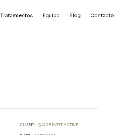
Tratamientos
Equipo
Blog
Contacto
Ortodoncia
Implantología y Cirugía Oral
Endodoncia
Periodoncia
Estética Dental
Odontopediatría
CLIENT:
QODE INTERACTIVE