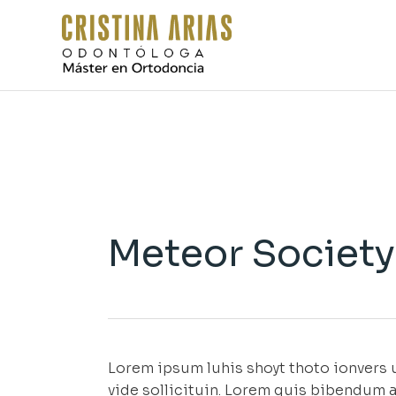
Skip
to
the
content
Meteor Society
Lorem ipsum luhis shoyt thoto ionvers u
vide sollicituin. Lorem quis bibendum a