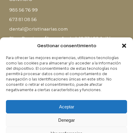
985 56 76 99
673 81 08 56
dental@cristinaarias.com
Plaza Domingo Álvarez Acebal, 12 33402 Avilés
Gestionar consentimiento
Para ofrecer las mejores experiencias, utilizamos tecnologías
como las cookies para almacenar y/o acceder a la información
del dispositivo. El consentimiento de estas tecnologías nos
permitirá procesar datos como el comportamiento de
navegación o las identificaciones únicas en este sitio. No
consentir o retirar el consentimiento, puede afectar
negativamente a ciertas características y funciones.
Política privacidad
Aceptar
Aviso Legal
Denegar
Política de Cookies