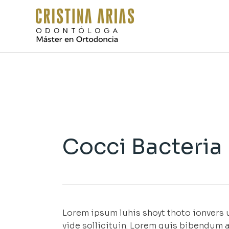
Skip
to
the
content
Cocci Bacteria
Lorem ipsum luhis shoyt thoto ionvers u
vide sollicituin. Lorem quis bibendum a