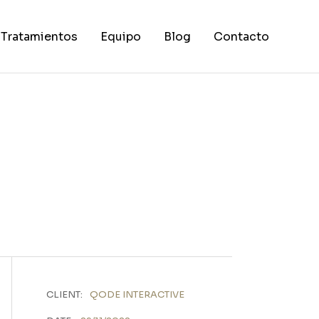
Tratamientos
Equipo
Blog
Contacto
Ortodoncia
Implantología y Cirugía Oral
Endodoncia
Periodoncia
Estética Dental
Odontopediatría
CLIENT:
QODE INTERACTIVE