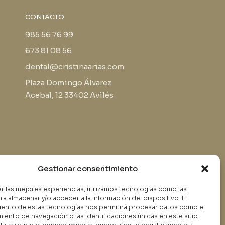
CONTACTO
985 56 76 99
673 81 08 56
dental@cristinaarias.com
Plaza Domingo Álvarez
Acebal, 12 33402 Avilés
Gestionar consentimiento
er las mejores experiencias, utilizamos tecnologías como las
ra almacenar y/o acceder a la información del dispositivo. El
Política privacidad
ento de estas tecnologías nos permitirá procesar datos como el
Aviso Legal
ento de navegación o las identificaciones únicas en este sitio.